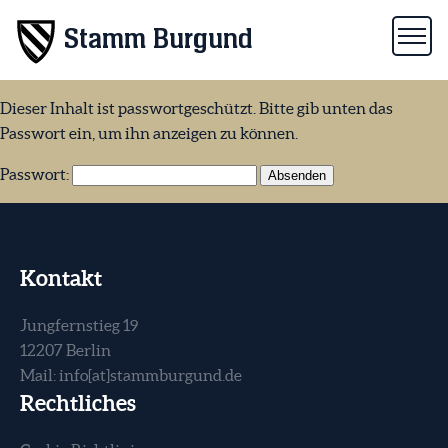
Stamm Burgund
Dieser Inhalt ist passwortgeschützt. Bitte gib unten das
Passwort ein, um ihn anzeigen zu können.
Passwort:
Kontakt
Jungfernstieg 19
12207 Berlin
Mail:
info[at]stammburgund.de
Rechtliches